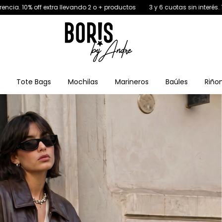
ando 2 o + productos
3 y 6 cuotas sin interés. 15% off por transferencia.
Tote Bags
Mochilas
Marineros
Baúles
Riño