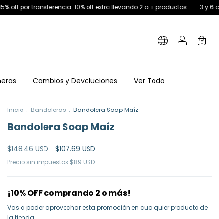
 10% off extra llevando 2 o + productos
3 y 6 cuotas sin interés. 15% off 
0
neras
Cambios y Devoluciones
Ver Todo
Inicio
.
Bandoleras
.
Bandolera Soap Maíz
Bandolera Soap Maíz
$148.46 USD
$107.69 USD
Precio sin impuestos
$89 USD
¡10% OFF comprando 2 o más!
Vas a poder aprovechar esta promoción en cualquier producto de
la tienda.