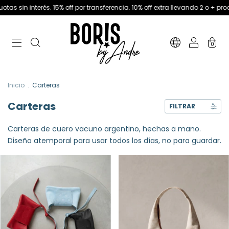
terés. 15% off por transferencia. 10% off extra llevando 2 o + productos
3
0
Inicio
.
Carteras
Carteras
FILTRAR
Carteras de cuero vacuno argentino, hechas a mano.
Diseño atemporal para usar todos los días, no para guardar.