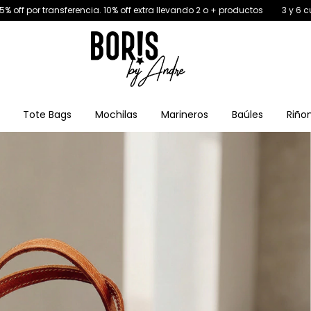
cia. 10% off extra llevando 2 o + productos
3 y 6 cuotas sin interés. 15%
Tote Bags
Mochilas
Marineros
Baúles
Riño