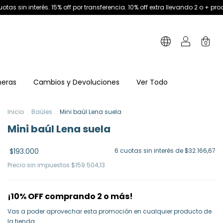
 off por transferencia. 10% off extra llevando 2 o + productos
3 y 6 cuota
0
neras
Cambios y Devoluciones
Ver Todo
Inicio
.
Baúles
.
Mini baúl Lena suela
Mini baúl Lena suela
$193.000
6
cuotas sin interés de
$32.166,67
Precio sin impuestos
$159.504,13
¡10% OFF comprando 2 o más!
Vas a poder aprovechar esta promoción en cualquier producto de
la tienda.