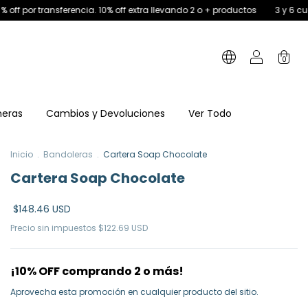
10% off extra llevando 2 o + productos
3 y 6 cuotas sin interés. 15% off p
0
neras
Cambios y Devoluciones
Ver Todo
Inicio
.
Bandoleras
.
Cartera Soap Chocolate
Cartera Soap Chocolate
$148.46 USD
Precio sin impuestos
$122.69 USD
¡10% OFF comprando 2 o más!
Aprovecha esta promoción en cualquier producto del sitio.