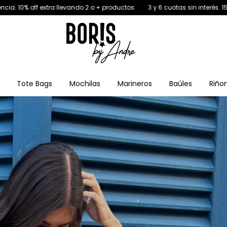
ndo 2 o + productos
3 y 6 cuotas sin interés. 15% off por transferencia. 
Tote Bags
Mochilas
Marineros
Baúles
Riño